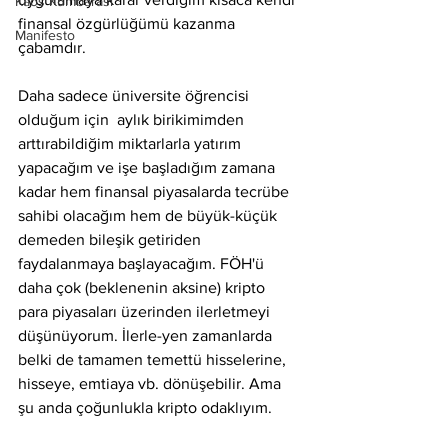
Kaos Kumbarası
finansal özgürlüğümü kazanma 
Manifesto
çabamdır. 
Daha sadece üniversite öğrencisi 
olduğum için  aylık birikimimden 
arttırabildiğim miktarlarla yatırım 
yapacağım ve işe başladığım zamana 
kadar hem finansal piyasalarda tecrübe 
sahibi olacağım hem de büyük-küçük 
demeden bileşik getiriden 
faydalanmaya başlayacağım. FÖH'ü 
daha çok (beklenenin aksine) kripto 
para piyasaları üzerinden ilerletmeyi 
düşünüyorum. İlerle-yen zamanlarda 
belki de tamamen temettü hisselerine, 
hisseye, emtiaya vb. dönüşebilir. Ama 
şu anda çoğunlukla kripto odaklıyım.