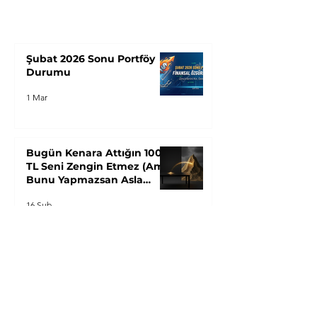
Şubat 2026 Sonu Portföy
Durumu
1 Mar
Bugün Kenara Attığın 100
TL Seni Zengin Etmez (Ama
Bunu Yapmazsan Asla
Zengin Olamazsın): "Yığın
16 Şub
Paradoksu"
Maaşın Arttı Ama Neden
Hala Parasızsın? Finansal
Özgürlüğün Gizli Katili:
"Hayat Tarzı Enflasyonu"
13 Şub