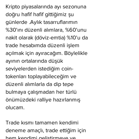
Kripto piyasalarında ayı sezonuna 
doğru hafif hafif gittiğimiz şu 
günlerde .Aylık tasarruflarımın  
%30'ını düzenli alımlara, %60'unu 
nakit olarak (döviz-emtia) %10'u da 
trade hesabımda düzenli işlem 
açılmak için ayıracağım. Böylelikle 
ayının ortalarında düşük 
seviyelerden istediğim coin-
tokenları toplayabileceğim ve 
düzenli alımlarla da dip tepe 
bulmaya çalışmadan her türlü 
önümüzdeki ralliye hazırlanmış 
olucam.
Trade kısmı tamamen kendimi 
deneme amaçlı, trade ettiğim için 
hem kendimi geliştirmeye ve 