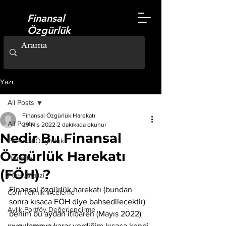
Finansal
Özgürlük
Harekatı
Kripto-Yatırım-Erken Emeklilik
Yazı
All Posts
Finansal Özgürlük Harekatı
All Posts
29 Nis 2022
2 dakikada okunur
Nedir Bu Finansal
Finansal Özgürlük
Özgürlük Harekatı
Hedefler
(FÖH) ?
FÖH Analizi
Finansal özgürlük harekatı (bundan 
Coin Teknik İnceleme
sonra kısaca FÖH diye bahsedilecektir) 
Aylık Portföy Değerlendirme
benim bu aydan itibaren (Mayıs 2022) 
uygulamaya karar verdiğim kısaca kendi 