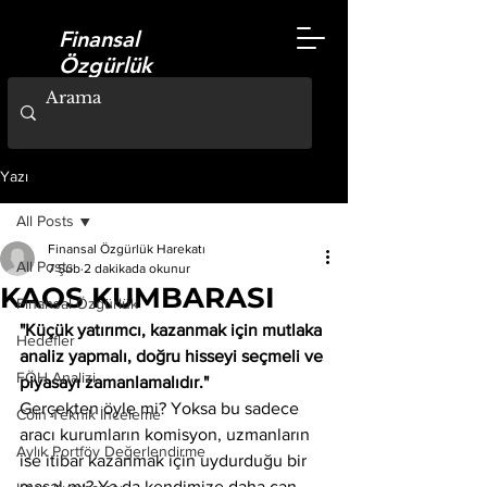
Finansal
Özgürlük
Harekatı
Kripto-Yatırım-Erken Emeklilik
Yazı
All Posts
Finansal Özgürlük Harekatı
All Posts
7 Şub
2 dakikada okunur
KAOS KUMBARASI
Finansal Özgürlük
"Küçük yatırımcı, kazanmak için mutlaka 
Hedefler
analiz yapmalı, doğru hisseyi seçmeli ve 
FÖH Analizi
piyasayı zamanlamalıdır."
Gerçekten öyle mi? Yoksa bu sadece 
Coin Teknik İnceleme
aracı kurumların komisyon, uzmanların 
Aylık Portföy Değerlendirme
ise itibar kazanmak için uydurduğu bir 
masal mı? Ya da kendimize daha can 