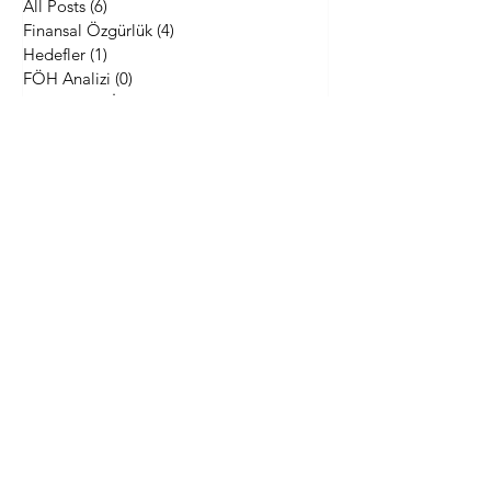
All Posts
(6)
6 yazı
Finansal Özgürlük
(4)
4 yazı
Hedefler
(1)
1 yazı
FÖH Analizi
(0)
0 yazı
Coin Teknik İnceleme
(0)
0 yazı
Aylık Portföy Değerlendirme
(2)
2 yazı
Kaos Kumbarası
(1)
1 yazı
Manifesto
(2)
2 yazı
Mart 2026
(1)
1 yazı
Şubat 2026
(3)
3 yazı
Kasım 2025
(1)
1 yazı
Nisan 2022
(1)
1 yazı