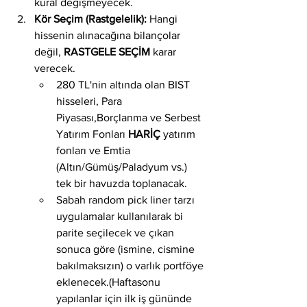
kural değişmeyecek.
Kör Seçim (Rastgelelik):
 Hangi 
hissenin alınacağına bilançolar 
değil, 
RASTGELE SEÇİM
 karar 
verecek.
280 TL'nin altında olan BIST 
hisseleri, Para 
Piyasası,Borçlanma ve Serbest 
Yatırım Fonları 
HARİÇ
 yatırım 
fonları ve Emtia 
(Altın/Gümüş/Paladyum vs.) 
tek bir havuzda toplanacak.
Sabah random pick liner tarzı 
uygulamalar kullanılarak bi 
parite seçilecek ve çıkan 
sonuca göre (ismine, cismine 
bakılmaksızın) o varlık portföye 
eklenecek.(Haftasonu 
yapılanlar için ilk iş gününde 