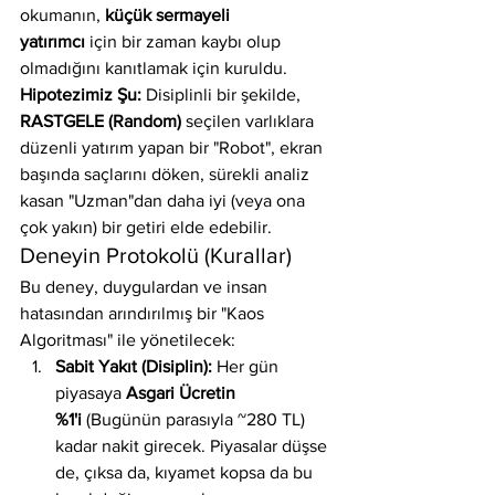
okumanın, 
küçük sermayeli 
yatırımcı
 için bir zaman kaybı olup 
olmadığını kanıtlamak için kuruldu.
Hipotezimiz Şu:
 Disiplinli bir şekilde, 
RASTGELE (Random)
 seçilen varlıklara 
düzenli yatırım yapan bir "Robot", ekran 
başında saçlarını döken, sürekli analiz 
kasan "Uzman"dan daha iyi (veya ona 
çok yakın) bir getiri elde edebilir.
Deneyin Protokolü (Kurallar)
Bu deney, duygulardan ve insan 
hatasından arındırılmış bir "Kaos 
Algoritması" ile yönetilecek:
Sabit Yakıt (Disiplin):
 Her gün 
piyasaya 
Asgari Ücretin 
%1'i
 (Bugünün parasıyla ~280 TL) 
kadar nakit girecek. Piyasalar düşse 
de, çıksa da, kıyamet kopsa da bu 