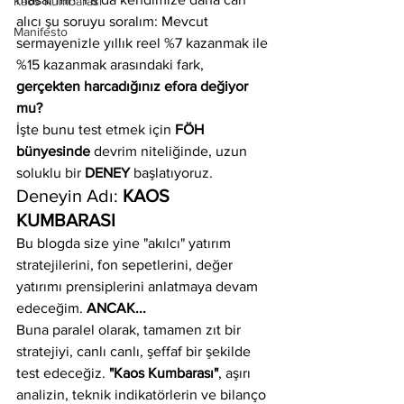
Kaos Kumbarası
alıcı şu soruyu soralım: Mevcut 
Manifesto
sermayenizle yıllık reel %7 kazanmak ile 
%15 kazanmak arasındaki fark, 
gerçekten harcadığınız efora değiyor 
mu?
İşte bunu test etmek için 
FÖH 
bünyesinde
 devrim niteliğinde, uzun 
soluklu bir 
DENEY
 başlatıyoruz.
Deneyin Adı: 
KAOS 
KUMBARASI
Bu blogda size yine "akılcı" yatırım 
stratejilerini, fon sepetlerini, değer 
yatırımı prensiplerini anlatmaya devam 
edeceğim. 
ANCAK...
Buna paralel olarak, tamamen zıt bir 
stratejiyi, canlı canlı, şeffaf bir şekilde 
test edeceğiz. 
"Kaos Kumbarası"
, aşırı 
analizin, teknik indikatörlerin ve bilanço 