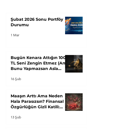
Şubat 2026 Sonu Portföy
Durumu
1 Mar
Bugün Kenara Attığın 100
TL Seni Zengin Etmez (Ama
Bunu Yapmazsan Asla
Zengin Olamazsın): "Yığın
16 Şub
Paradoksu"
Maaşın Arttı Ama Neden
Hala Parasızsın? Finansal
Özgürlüğün Gizli Katili:
"Hayat Tarzı Enflasyonu"
13 Şub