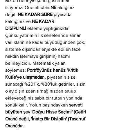
Biz bu deneyle şunu göstermek 
istiyoruz: Önemli olan 
NE
 aldığınız 
değil, 
NE KADAR SÜRE
 piyasada 
kaldığınız ve 
NE KADAR 
DİSİPLİNLİ
 ekleme yaptığınızdır.
Çünkü yatırımın ilk senelerinde alınan 
varlıkların ne kadar büyüdüğünden çok, 
sisteme dışarıdan enjekte edilen taze 
nakdin (sermaye girişinin) hacmi 
belirleyicidir. Matematik yalan 
söylemez: 
Portföyünüz henüz 'Kritik 
Kütle'ye ulaşmada
n, piyasanın size 
sunacağı %20'lik, %30'luk getiriler, sizin 
o ay dişinizden tırnağınızdan artırıp 
ekleyeceğiniz sabit bir tutarın yanında 
sönük kalır. Yolun başındayken 
serveti 
büyüten şey 'Doğru Hisse Seçimi' (Getiri 
Oranı) değil, 'İnatçı Bir Disiplin' (Tasarruf 
Oranı)dır.