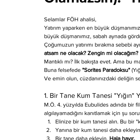
Selamlar FÖH ahalisi,
Yatırım yaparken en büyük düşmanımız pi
büyük düşmanımız, sabah aynada gördüğ
Çoğumuzun yatırımı bırakma sebebi aynı
atsam ne olacak? Zengin mi olacağım? H
Mantıklı mı? İlk bakışta evet. Ama bu man
Buna felsefede 
"Sorites Paradoksu"
 (Yı
Ve emin olun, cüzdanınızdaki deliğin s
1. Bir Tane Kum Tanesi "Yığın" 
M.Ö. 4. yüzyılda Eubulides adında bir fi
algılayamadığını kanıtlamak için şu soru
Elinize bir kum tanesi alın. Bu bir "
Yanına bir kum tanesi daha ekleyin
Bir tane daha ekleyin. 
Hala hayır.