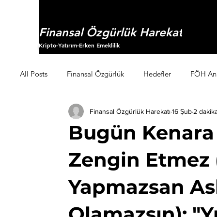
Finansal Özgürlük Harekatı
Kripto-Yatırım-Erken Emeklilik
All Posts
Finansal Özgürlük
Hedefler
FÖH Ana
Finansal Özgürlük Harekatı
16 Şub
2 dakik
Kaos Kumbarası
Manifesto
Bugün Kenara A
Zengin Etmez
Yapmazsan As
Olamazsın): "Y