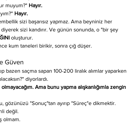
lur muyum?" 
Hayır.
yım?" 
Hayır.
tembellik sizi başarısız yapmaz. Ama beyniniz her 
 diyerek sizi kandırır. Ve günün sonunda, o "bir şey 
ĞINI
 oluşturur.
nce kum taneleri birikir, sonra çığ düşer.
me Güven
p bazen saçma sapan 100-200 liralık alımlar yaparken 
acaksın?" diyorlardı.
n olmayacağım. Ama bunu yapma alışkanlığımla zengin 
, gözünüzü "Sonuç"tan ayırıp "Süreç"e dikmektir.
li değil.
ş olmam.