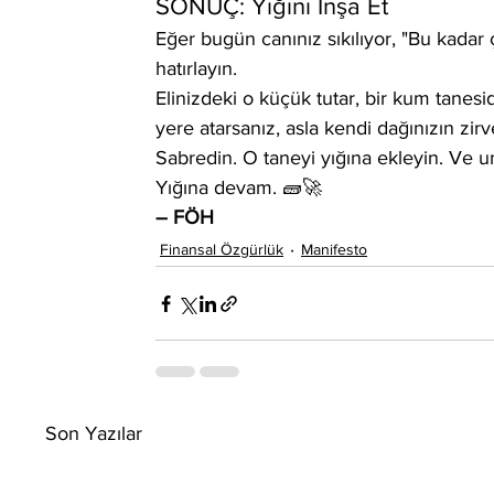
SONUÇ: Yığını İnşa Et
Eğer bugün canınız sıkılıyor, "Bu kadar 
hatırlayın.
Elinizdeki o küçük tutar, bir kum tanes
yere atarsanız, asla kendi dağınızın zir
Sabredin. O taneyi yığına ekleyin. Ve u
Yığına devam. 🧱🚀
– FÖH
Finansal Özgürlük
Manifesto
Son Yazılar