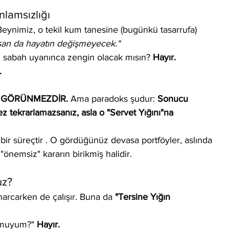
nlamsızlığı
eynimiz, o tekil kum tanesine (bugünkü tasarrufa) 
tsan da hayatın değişmeyecek."
 sabah uyanınca zengin olacak mısın? 
Hayır.
.
 
GÖRÜNMEZDİR.
 Ama paradoks şudur: 
Sonucu 
 tekrarlamazsanız, asla o "Servet Yığını"na 
, bir süreçtir . O gördüğünüz devasa portföyler, aslında 
"önemsiz" kararın birikmiş halidir.
uz?
harcarken de çalışır. Buna da 
"Tersine Yığın 
r muyum?" 
Hayır.