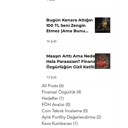
Bugün Kenara Attığın
100 TL Seni Zengin
Etmez (Ama Bunu
Yapmazsan Asla Zengin
16 Şub
Olamazsın): "Yığın
Paradoksu"
Maaşın Arttı Ama Neden
Hala Parasızsın? Finansal
Özgürlüğün Gizli Katili:
"Hayat Tarzı Enflasyonu"
13 Şub
All Posts
(6)
6 yazı
Finansal Özgürlük
(4)
4 yazı
Hedefler
(1)
1 yazı
FÖH Analizi
(0)
0 yazı
Coin Teknik İnceleme
(0)
0 yazı
Aylık Portföy Değerlendirme
(2)
2 yazı
Kaos Kumbarası
(1)
1 yazı