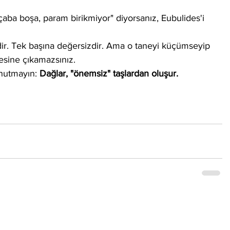
çaba boşa, param birikmiyor" diyorsanız, Eubulides'i 
idir. Tek başına değersizdir. Ama o taneyi küçümseyip 
vesine çıkamazsınız.
nutmayın: 
Dağlar, "önemsiz" taşlardan oluşur.