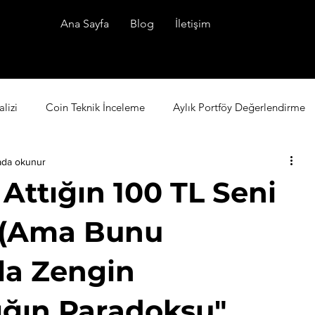
Ana Sayfa
Blog
İletişim
lizi
Coin Teknik İnceleme
Aylık Portföy Değerlendirme
ada okunur
ttığın 100 TL Seni
 (Ama Bunu
la Zengin
ığın Paradoksu"