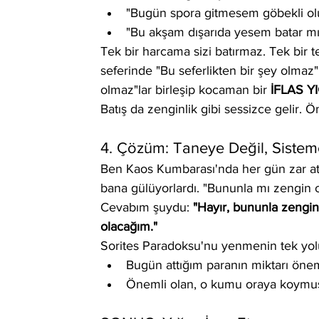
"Bugün spora gitmesem göbekli o
"Bu akşam dışarıda yesem batar mı
Tek bir harcama sizi batırmaz. Tek bir 
seferinde "Bu seferlikten bir şey olmaz"
olmaz"lar birleşip kocaman bir 
İFLAS YI
Batış da zenginlik gibi sessizce gelir. Ö
4. Çözüm: Taneye Değil, Siste
Ben Kaos Kumbarası'nda her gün zar atı
bana gülüyorlardı. "Bununla mı zengin ol
Cevabım şuydu: 
"Hayır, bununla zengi
olacağım."
Sorites Paradoksu'nu yenmenin tek yolu
Bugün attığım paranın miktarı önem
Önemli olan, o kumu oraya koymu