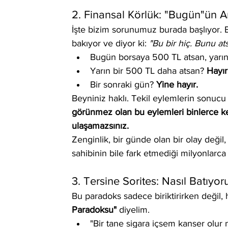
2. Finansal Körlük: "Bugün"ün A
İşte bizim sorunumuz burada başlıyor. B
bakıyor ve diyor ki: 
"Bu bir hiç. Bunu a
Bugün borsaya 500 TL atsan, yarın
Yarın bir 500 TL daha atsan? 
Hayır
Bir sonraki gün? 
Yine hayır.
Beyniniz haklı. Tekil eylemlerin sonucu
görünmez olan bu eylemleri binlerce kez
ulaşamazsınız.
Zenginlik, bir günde olan bir olay değil
sahibinin bile fark etmediği milyonlarca 
3. Tersine Sorites: Nasıl Batıyor
Bu paradoks sadece biriktirirken değil, 
Paradoksu"
 diyelim.
"Bir tane sigara içsem kanser olu