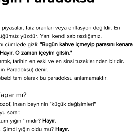
yasalar, faiz oranları veya enflasyon değildir. En 
ümüz yüzdür. Yani kendi sabırsızlığımız.
 cümlede gizli: 
"Bugün kahve içmeyip parasını kenara 
ayır. O zaman içeyim gitsin."
tık, tarihin en eski ve en sinsi tuzaklarından biridir. 
ğın Paradoksu) denir.
ebebi tam olarak bu paradoksu anlamamaktır.
Yapar mı?
lozof, insan beyninin "küçük değişimleri" 
yu sorar:
kum yığını" mıdır? 
Hayır.
. Şimdi yığın oldu mu? 
Hayır.